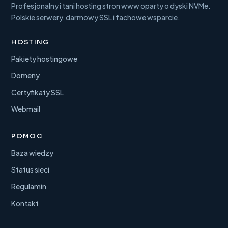
Profesjonalny i tani hosting stron www oparty o dyski NVMe.
Polskie serwery, darmowy SSL i fachowe wsparcie.
HOSTING
Pakiety hostingowe
Domeny
Certyfikaty SSL
Webmail
POMOC
Baza wiedzy
Status sieci
Regulamin
Kontakt