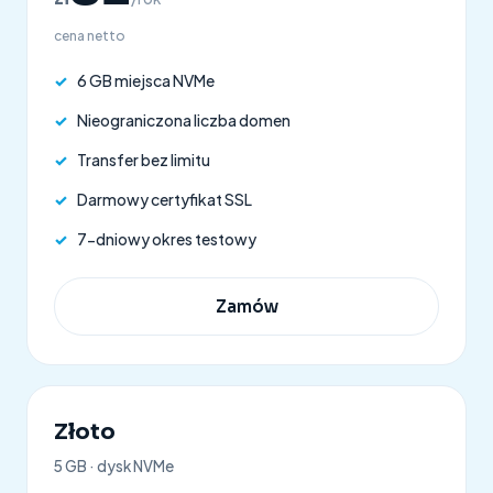
cena netto
✓
6 GB miejsca NVMe
✓
Nieograniczona liczba domen
✓
Transfer bez limitu
✓
Darmowy certyfikat SSL
✓
7-dniowy okres testowy
Zamów
Złoto
5 GB · dysk NVMe