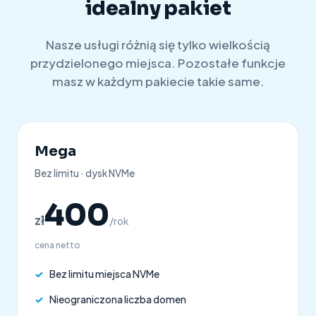
idealny pakiet
Nasze usługi różnią się tylko wielkością
przydzielonego miejsca. Pozostałe funkcje
masz w każdym pakiecie takie same.
Mega
Bez limitu · dysk NVMe
400
zł
/rok
cena netto
✓
Bez limitu miejsca NVMe
✓
Nieograniczona liczba domen