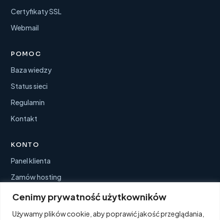
Certyfikaty SSL
Webmail
POMOC
Baza wiedzy
Status sieci
Regulamin
Kontakt
KONTO
Panel klienta
Zamów hosting
Faktury
Cenimy prywatność użytkowników
Zgłoszenia
Używamy plików cookie, aby poprawić jakość przeglądania,