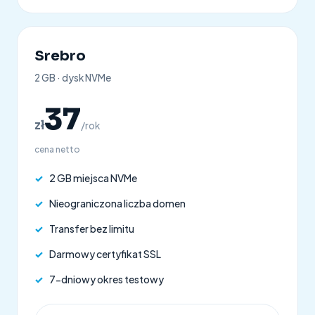
Srebro
2 GB · dysk NVMe
37
zł
/rok
cena netto
✓
2 GB miejsca NVMe
✓
Nieograniczona liczba domen
✓
Transfer bez limitu
✓
Darmowy certyfikat SSL
✓
7-dniowy okres testowy