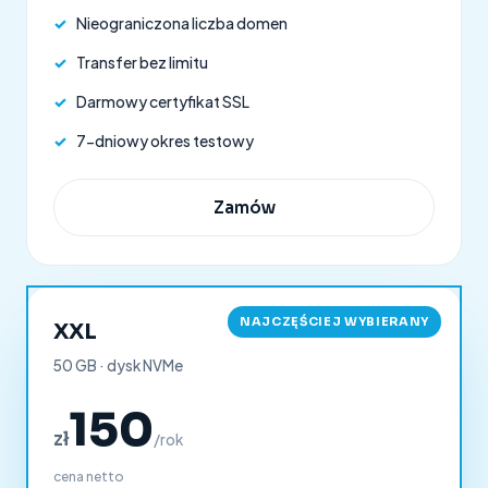
✓
Nieograniczona liczba domen
✓
Transfer bez limitu
✓
Darmowy certyfikat SSL
✓
7-dniowy okres testowy
Zamów
NAJCZĘŚCIEJ WYBIERANY
XXL
50 GB · dysk NVMe
150
zł
/rok
cena netto