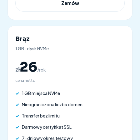
Zamów
Brąz
1 GB · dysk NVMe
26
zł
/rok
cena netto
✓
1 GB miejsca NVMe
✓
Nieograniczona liczba domen
✓
Transfer bez limitu
✓
Darmowy certyfikat SSL
✓
7-dniowy okres testowy