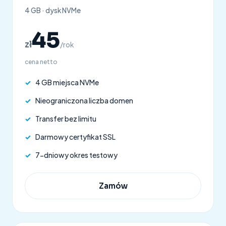
4 GB · dysk NVMe
45
zł
/rok
cena netto
✓
4 GB miejsca NVMe
✓
Nieograniczona liczba domen
✓
Transfer bez limitu
✓
Darmowy certyfikat SSL
✓
7-dniowy okres testowy
Zamów