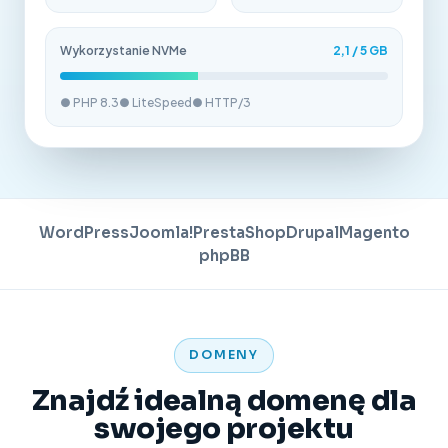
Wykorzystanie NVMe
2,1 / 5 GB
● PHP 8.3
● LiteSpeed
● HTTP/3
WordPress
Joomla!
PrestaShop
Drupal
Magento
phpBB
DOMENY
Znajdź idealną domenę dla
swojego projektu