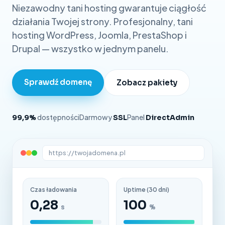
Niezawodny tani hosting gwarantuje ciągłość
działania Twojej strony. Profesjonalny, tani
hosting WordPress, Joomla, PrestaShop i
Drupal — wszystko w jednym panelu.
Sprawdź domenę
Zobacz pakiety
dostępności
Darmowy
Panel
99,9%
SSL
DirectAdmin
https://twojadomena.pl
Czas ładowania
Uptime (30 dni)
0,28
100
s
%