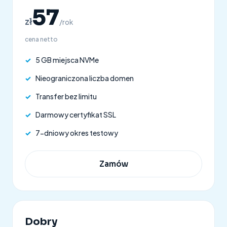
57
zł
/rok
cena netto
✓
5 GB miejsca NVMe
✓
Nieograniczona liczba domen
✓
Transfer bez limitu
✓
Darmowy certyfikat SSL
✓
7-dniowy okres testowy
Zamów
Dobry