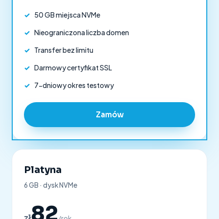
✓
50 GB miejsca NVMe
✓
Nieograniczona liczba domen
✓
Transfer bez limitu
✓
Darmowy certyfikat SSL
✓
7-dniowy okres testowy
Zamów
Platyna
6 GB · dysk NVMe
82
zł
/rok