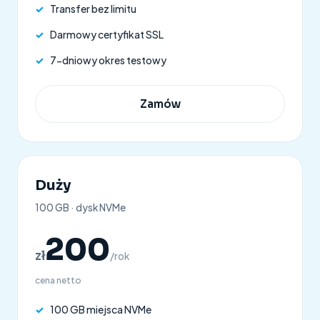
✓
Transfer bez limitu
✓
Darmowy certyfikat SSL
✓
7-dniowy okres testowy
Zamów
Duży
100 GB · dysk NVMe
200
zł
/rok
cena netto
✓
100 GB miejsca NVMe