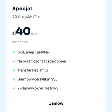
Specjal
3 GB · dysk NVMe
40
zł
/rok
cena netto
✓
3 GB miejsca NVMe
✓
Nieograniczona liczba domen
✓
Transfer bez limitu
✓
Darmowy certyfikat SSL
✓
7-dniowy okres testowy
Zamów