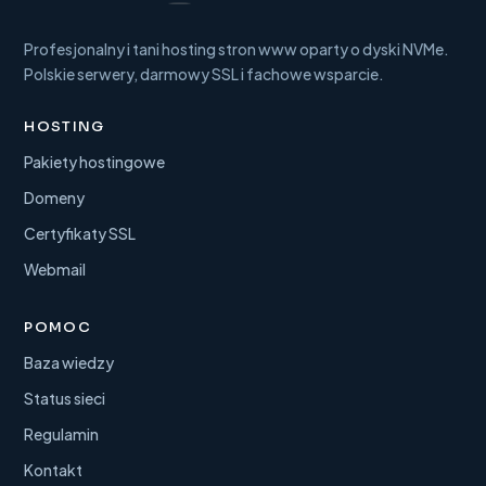
Profesjonalny i tani hosting stron www oparty o dyski NVMe.
Polskie serwery, darmowy SSL i fachowe wsparcie.
HOSTING
Pakiety hostingowe
Domeny
Certyfikaty SSL
Webmail
POMOC
Baza wiedzy
Status sieci
Regulamin
Kontakt